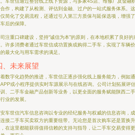
战。车世信通过整合线上线下资源，与多家4S店、维修厂及金融
构合作，构建了从检测、评估到金融、过户的一站式服务体系。
不仅简化了交易流程，还通过引入第三方质保与延保选项，增强
购车后的保障。
公司注重口碑建设，坚持“诚信为本”的原则，在本地积累了良好的
誉。许多消费者通过车世信成功置换或购得二手车，实现了车辆
值的最大化与用车需求的满足。
四、未来展望
随着数字化趋势的推进，车世信正逐步强化线上服务能力，例如
过APP或小程序提供实时车源展示与在线咨询。公司计划拓展评
培训、二手车金融产品创新等业务，以更全面的服务赋能陕西二
车行业的发展。
西安车世信汽车信息咨询以专业的经纪服务与权威的信息咨询，
为连接二手车买卖双方的重要纽带。无论您是首次购车还是置换
级，在这里都能获得值得信赖的支持与指导，让二手车交易变得