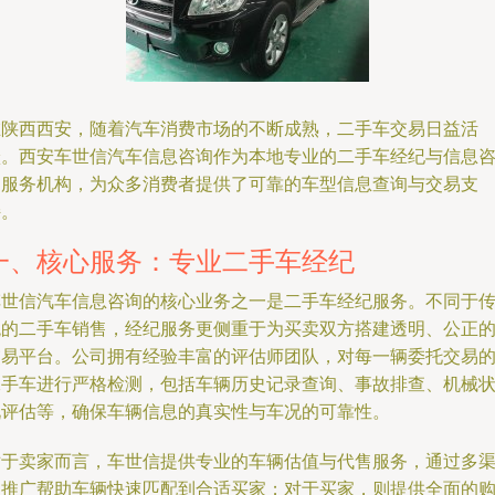
在陕西西安，随着汽车消费市场的不断成熟，二手车交易日益活
跃。西安车世信汽车信息咨询作为本地专业的二手车经纪与信息
询服务机构，为众多消费者提供了可靠的车型信息查询与交易支
持。
一、核心服务：专业二手车经纪
车世信汽车信息咨询的核心业务之一是二手车经纪服务。不同于
统的二手车销售，经纪服务更侧重于为买卖双方搭建透明、公正
交易平台。公司拥有经验丰富的评估师团队，对每一辆委托交易
二手车进行严格检测，包括车辆历史记录查询、事故排查、机械
况评估等，确保车辆信息的真实性与车况的可靠性。
对于卖家而言，车世信提供专业的车辆估值与代售服务，通过多
道推广帮助车辆快速匹配到合适买家；对于买家，则提供全面的