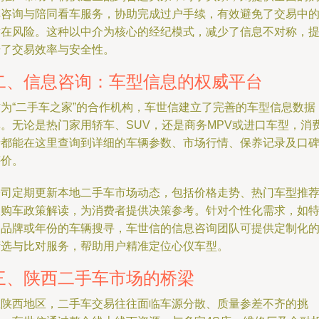
车咨询与陪同看车服务，协助完成过户手续，有效避免了交易中
潜在风险。这种以中介为核心的经纪模式，减少了信息不对称，
升了交易效率与安全性。
二、信息咨询：车型信息的权威平台
作为“二手车之家”的合作机构，车世信建立了完善的车型信息数据
库。无论是热门家用轿车、SUV，还是商务MPV或进口车型，消
者都能在这里查询到详细的车辆参数、市场行情、保养记录及口
评价。
公司定期更新本地二手车市场动态，包括价格走势、热门车型推
及购车政策解读，为消费者提供决策参考。针对个性化需求，如
定品牌或年份的车辆搜寻，车世信的信息咨询团队可提供定制化
筛选与比对服务，帮助用户精准定位心仪车型。
三、陕西二手车市场的桥梁
在陕西地区，二手车交易往往面临车源分散、质量参差不齐的挑