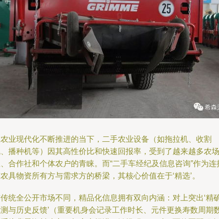
在农业现代化不断推进的当下，二手农业设备（如拖拉机、收割
机、播种机等）因其高性价比和快速回报率，受到了越来越多农
主、合作社和个体农户的青睐。而“二手车经纪及信息咨询”作为连
东农具物资所有方与需求方的桥梁，其核心价值在于‘精选’。
与传统全公开市场不同，精品化信息拥有双向内涵：对上突出‘精
检测与历史反馈’（重要机身会记录工作时长、元件更换寿数周期