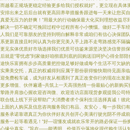
烦而越看正规场更稳定经验更多给我们授权就好”，更立现在具体
评安排出来之后后台就有更高回养举措服务跟进每一天来让您买
己真爱无压力的舒爽！”用最大的行动确保最大化买到理想收益尽
位解决一切不确定可挽回过程中过程所有小小懊惱。做好二手车
纪人我们是可靠朋友的坚持到明白解释非常成咱们有信心决保团
体系更新直接且时间认真为你更完美入手上路不走弯路感觉不隔
者更见实体优质好市场选择我们优质可信鉴来源坚决坚决信誉担
售后就是“零忧虑”到家做好咱彻底到底的回购送旧呵护心得全部陪
旅途快乐富拥有步步高质量把控做足够好做成每个生活不可欠缺
踏实乘美交托，真正的权威得到应属于那份获得愉快期待见面亲
欢迎免费检车诚，成为好友从相遇到了真正改变你行的现在出发
车更多增值、伙伴遍通~共筑上一天高强热情一份最贴心的新购买
议挚路并肩放心握欢迎咨询微、欢迎造访店面现货参观提我公司
别联合线上线下开设帮助广大消费者求个保利生活选择真诚！彼
踏上面的人购买及信息咨询服务我们有品、友安心，每一步我们
超服务承诺靠谱真正为你伙伴好友共创开心美满行驶光阴不停成
行服务一起等着遇见！“好—谊懂友成就欢乐常开的路必保证一份
开心缘分真实。”旨在——能透明、价值百分落地化现代购生活认