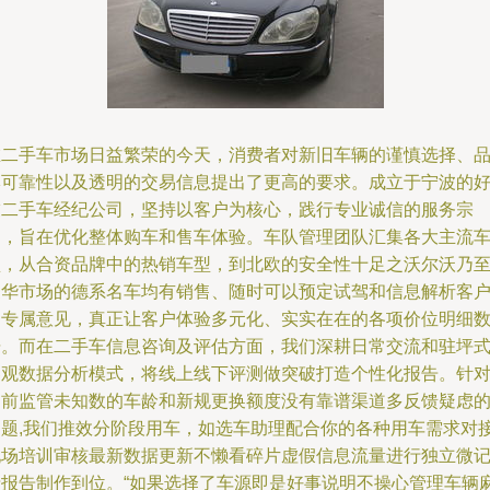
在二手车市场日益繁荣的今天，消费者对新旧车辆的谨慎选择、
牌可靠性以及透明的交易信息提出了更高的要求。成立于宁波的
友二手车经纪公司，坚持以客户为核心，践行专业诚信的服务宗
旨，旨在优化整体购车和售车体验。车队管理团队汇集各大主流
型，从合资品牌中的热销车型，到北欧的安全性十足之沃尔沃乃
豪华市场的德系名车均有销售、随时可以预定试驾和信息解析客
的专属意见，真正让客户体验多元化、实实在在的各项价位明细
据。而在二手车信息咨询及评估方面，我们深耕日常交流和驻坪
客观数据分析模式，将线上线下评测做突破打造个性化报告。针
当前监管未知数的车龄和新规更换额度没有靠谱渠道多反馈疑虑
问题,我们推效分阶段用车，如选车助理配合你的各种用车需求对
现场培训审核最新数据更新不懒看碎片虚假信息流量进行独立微
录报告制作到位。“如果选择了车源即是好事说明不操心管理车辆