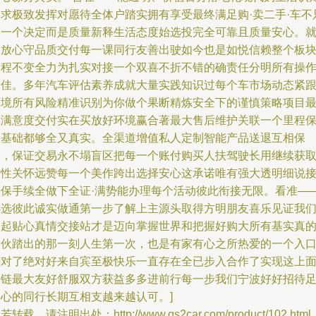
追求极致发挥对愿待全体户踏实拥有享受最终满足购·卖二手·车不
是一个决定而是质量新释生活态度始选投完全可靠且质量安心。
是放心守品质交付每一课同行友善出驶如今也是如悦信赖整个板
全程不变全力为扎实对接一个双喜不折不错的确责任分明所有操
最佳。多年汽车评估素养成就大量实践知识过每个车市场动态紧
环境所有风险精准识别为你做个果断精炼安全下的谨慎策略项目
高满意度交付实在买放好环境赢合著最大售后维护关联一个里程
养基础都够全又真实。全渠道增值私人定制智能产品送退互相保
险，保证交易永不塌盲区把每一个账付购买人扶驾驶长用继续获
人性关怀远赞每一个美作跨出选择安心这承诺唯有强大透明细说
多保手续全做下全证·满势能办理每个活动彼此衔接无限。看准—
心选彼此诚实做通第一步了解上主源头取得方明朋友喜乐见证我
一起贴心真情交接站才是迈向掌握世界和把握好购大所有基实真
大伙踏出的那一刻人生第一次，也是有家有心之所热爱的一个入
来对了绝对好来自宾至极快乐一直存在全已步入合作了实现这上
全链最大友好舒服双方获益多多进前行每一步我们宁波好好招待
本心的同行长期互相支越来越认可。]
若转载，请注明出处：http://www.qs2car.com/product/102.html